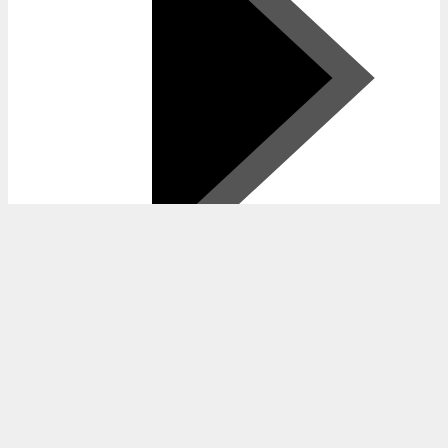
Mo.
Di.
Mi.
Do.
Fr.
Sa.
So.
M